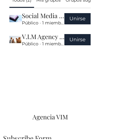
Todos (2)
Mis grupos
Grupos sugeridos
Social Media Forum
Unirse
Público
·
1 miembro
V.I.M Agency Group
Unirse
Público
·
1 miembro
Agencia VIM
Subscribe Form