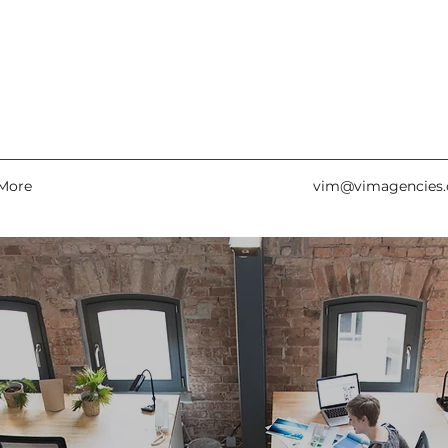
More
vim@vimagencies