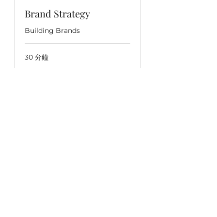
Brand Strategy
Building Brands
30 分鐘
請求預訂
VIM 代理机构
Subscribe Form