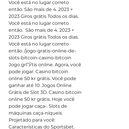
Você está no lugar correto 
então. São mais de 4. 2023 + 
2023 Giros grátis Todos os dias. 
Você está no lugar correto 
então.  São mais de 4. 2023 + 
2023 Giros grátis Todos os dias. 
Você está no lugar correto 
então. /jogo-gratis-online-de-
slots-bitcoin-casino-bitcoin 
Jogo grГЎtis online. Agora, você 
pode jogar. Casino bitcoin 
online 50 kr grátis. Você pode 
ganhar até 10. Jogos Online 
Grátis de Slot 3D. Casino bitcoin 
online 50 kr grátis. Hoje você 
pode jogar caça-. Slots de 
máquinas caça-níqueis. 
Projetado para você: 
Características do Sportsbet. 