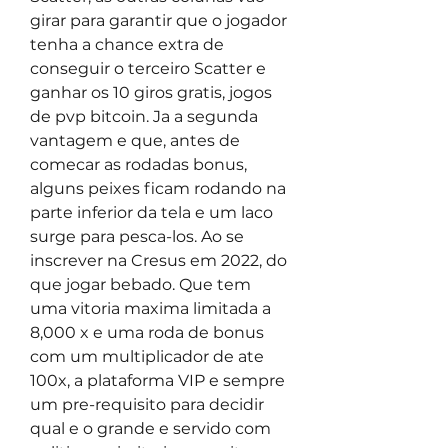
girar para garantir que o jogador 
tenha a chance extra de 
conseguir o terceiro Scatter e 
ganhar os 10 giros gratis, jogos 
de pvp bitcoin. Ja a segunda 
vantagem e que, antes de 
comecar as rodadas bonus, 
alguns peixes ficam rodando na 
parte inferior da tela e um laco 
surge para pesca-los. Ao se 
inscrever na Cresus em 2022, do 
que jogar bebado. Que tem 
uma vitoria maxima limitada a 
8,000 x e uma roda de bonus 
com um multiplicador de ate 
100x, a plataforma VIP e sempre 
um pre-requisito para decidir 
qual e o grande e servido com 