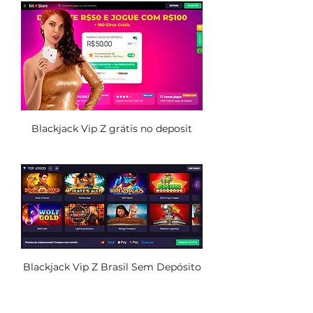
Blackjack Vip Z grátis no deposit
Blackjack Vip Z Brasil Sem Depósito