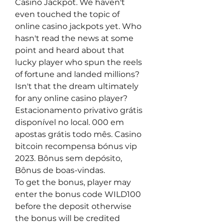
Casino Jackpot. We haven't 
even touched the topic of 
online casino jackpots yet. Who 
hasn't read the news at some 
point and heard about that 
lucky player who spun the reels 
of fortune and landed millions? 
Isn't that the dream ultimately 
for any online casino player?
Estacionamento privativo grátis 
disponível no local. 000 em 
apostas grátis todo mês. Casino 
bitcoin recompensa bónus vip 
2023. Bônus sem depósito, 
Bônus de boas-vindas. 
To get the bonus, player may 
enter the bonus code WILD100 
before the deposit otherwise 
the bonus will be credited 