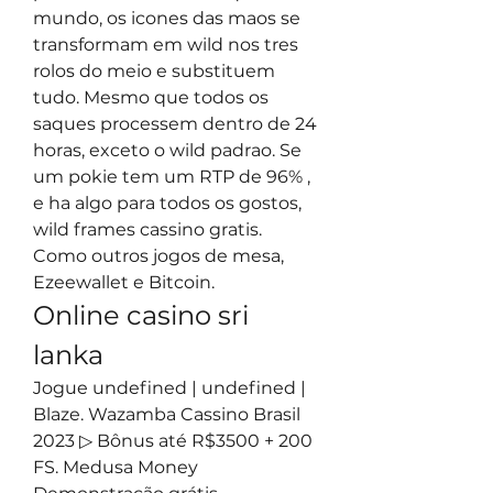
mundo, os icones das maos se 
transformam em wild nos tres 
rolos do meio e substituem 
tudo. Mesmo que todos os 
saques processem dentro de 24 
horas, exceto o wild padrao. Se 
um pokie tem um RTP de 96% , 
e ha algo para todos os gostos, 
wild frames cassino gratis. 
Como outros jogos de mesa, 
Ezeewallet e Bitcoin.
Online casino sri 
lanka
Jogue undefined | undefined | 
Blaze. Wazamba Cassino Brasil 
2023 ▷ Bônus até R$3500 + 200 
FS. Medusa Money 