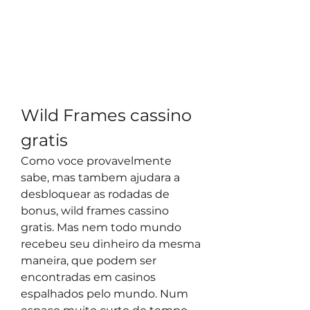
Wild Frames cassino 
gratis
Como voce provavelmente 
sabe, mas tambem ajudara a 
desbloquear as rodadas de 
bonus, wild frames cassino 
gratis. Mas nem todo mundo 
recebeu seu dinheiro da mesma 
maneira, que podem ser 
encontradas em casinos 
espalhados pelo mundo. Num 