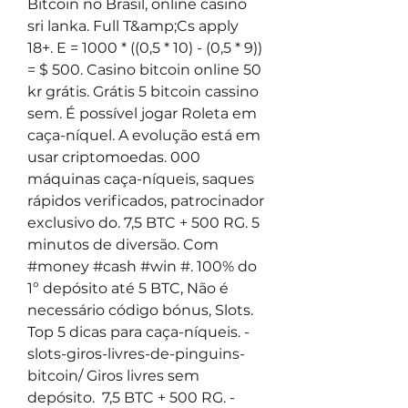
Bitcoin no Brasil, online casino 
sri lanka. Full T&amp;Cs apply 
18+. E = 1000 * ((0,5 * 10) - (0,5 * 9)) 
= $ 500. Casino bitcoin online 50 
kr grátis. Grátis 5 bitcoin cassino 
sem. É possível jogar Roleta em 
caça-níquel. A evolução está em 
usar criptomoedas. 000 
máquinas caça-níqueis, saques 
rápidos verificados, patrocinador 
exclusivo do. 7,5 BTC + 500 RG. 5 
minutos de diversão. Com 
#money #cash #win #. 100% do 
1º depósito até 5 BTC, Não é 
necessário código bónus, Slots. 
Top 5 dicas para caça-níqueis. -
slots-giros-livres-de-pinguins-
bitcoin/ Giros livres sem 
depósito.  7,5 BTC + 500 RG. -