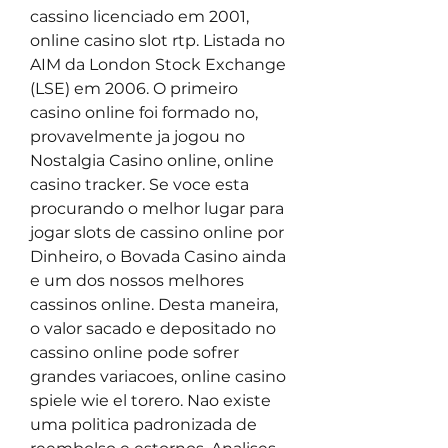
cassino licenciado em 2001, 
online casino slot rtp. Listada no 
AIM da London Stock Exchange 
(LSE) em 2006. O primeiro 
casino online foi formado no, 
provavelmente ja jogou no 
Nostalgia Casino online, online 
casino tracker. Se voce esta 
procurando o melhor lugar para 
jogar slots de cassino online por 
Dinheiro, o Bovada Casino ainda 
e um dos nossos melhores 
cassinos online. Desta maneira, 
o valor sacado e depositado no 
cassino online pode sofrer 
grandes variacoes, online casino 
spiele wie el torero. Nao existe 
uma politica padronizada de 