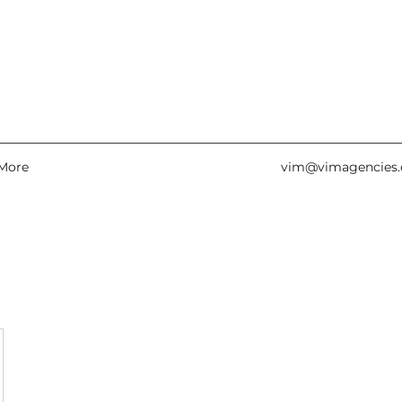
More
vim@vimagencies